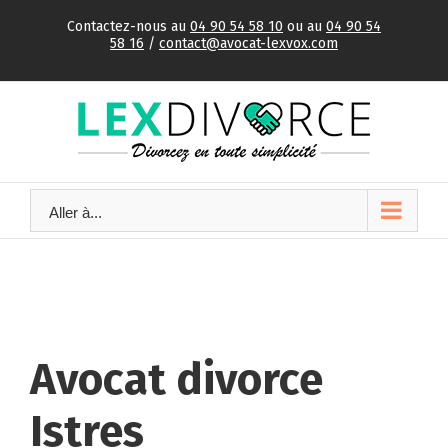
Skip
Contactez-nous au
04 90 54 58 10
ou au
04 90 54
to
58 16
/
contact@avocat-lexvox.com
content
Aller à...
Avocat divorce
Istres