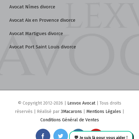
Avocat Nîmes divorce
Avocat Aix en Provence divorce
Avocat Martigues divorce
Avocat Port Saint Louis divorce
© Copyright 2012-2026 |
Lexvox Avocat
| Tous droits
réservés | Réalisé par
3Macarons
|
Mentions Légales
|
Conditions Général de Ventes
facebook
twitter
instagram
youtube
💬 Je suis là pour vous aider !