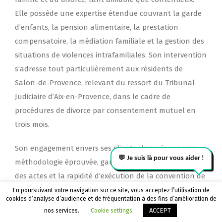
Elle possède une expertise étendue couvrant la garde
d’enfants, la pension alimentaire, la prestation
compensatoire, la médiation familiale et la gestion des
situations de violences intrafamiliales. Son intervention
s’adresse tout particulièrement aux résidents de
Salon-de-Provence, relevant du ressort du Tribunal
Judiciaire d’Aix-en-Provence, dans le cadre de
procédures de divorce par consentement mutuel en
trois mois.
Son engagement envers ses clients s’appuie sur une
méthodologie éprouvée, garantissant la sécurisation
des actes et la rapidité d’exécution de la convention de
divorce. Sa formation rigoureuse en droit de la famille
En poursuivant votre navigation sur ce site, vous acceptez l’utilisation de
cookies d’analyse d’audience et de fréquentation à des fins d’amélioration de
et sa pratique soutenue des négociations permettent
Appeler le cabinet
Être rappelé
ACCEPT
nos services.
Cookie settings
d’anticiper les problématiques éventuelles, apportant