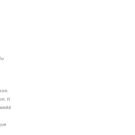
du
con.
n. Il
ximité
 que