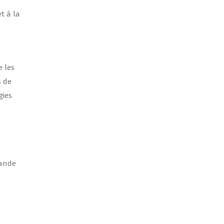
t à la
e les
s de
gies
mande