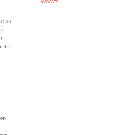
AVOCATS
ant ou
 à
us
te de
ion