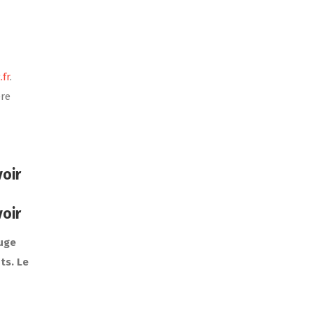
.fr
.
ère
voir
voir
juge
nts. Le