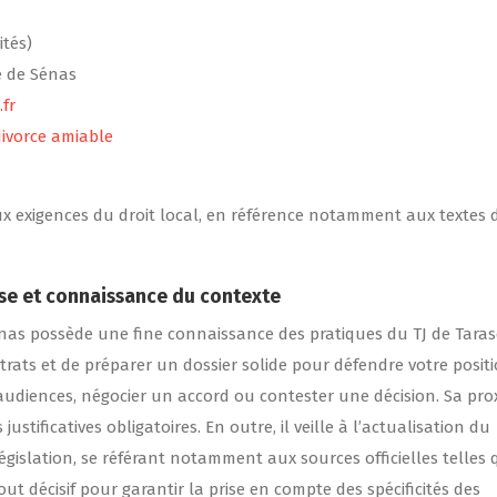
ités)
e de Sénas
.fr
divorce amiable
x exigences du droit local, en référence notamment aux textes 
ise et connaissance du contexte
énas possède une fine connaissance des pratiques du TJ de Taras
trats et de préparer un dossier solide pour défendre votre positio
audiences, négocier un accord ou contester une décision. Sa pro
stificatives obligatoires. En outre, il veille à l’actualisation du
égislation, se référant notamment aux sources officielles telles
ut décisif pour garantir la prise en compte des spécificités des