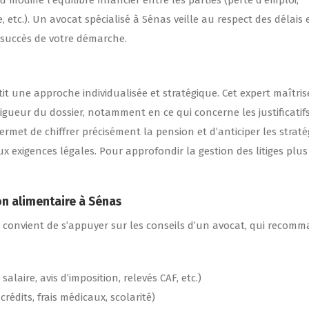
difie l’équilibre financier entre les parties (perte d’emploi,
etc.). Un avocat spécialisé à Sénas veille au respect des délais e
 succès de votre démarche.
t une approche individualisée et stratégique. Cet expert maîtris
a rigueur du dossier, notamment en ce qui concerne les justificatif
rmet de chiffrer précisément la pension et d’anticiper les straté
x exigences légales. Pour approfondir la gestion des litiges plus
on alimentaire à Sénas
il convient de s’appuyer sur les conseils d’un avocat, qui recom
salaire, avis d’imposition, relevés CAF, etc.)
rédits, frais médicaux, scolarité)