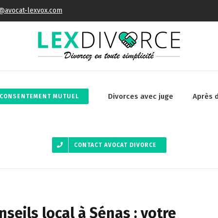
@avocat-lexvox.com
Divorces avec juge
Après 
 CONSENTEMENT MUTUEL
CONTACT AVOCAT DIVORCE
seils local à Sénas : votre