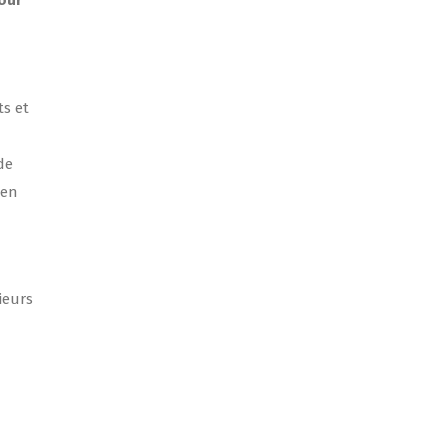
pour
ts et
de
 en
ieurs