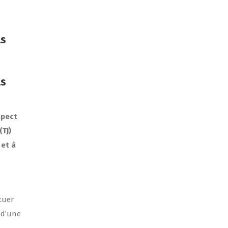
ls
ls
spect
(TJ)
 et à
tuer
 d’une