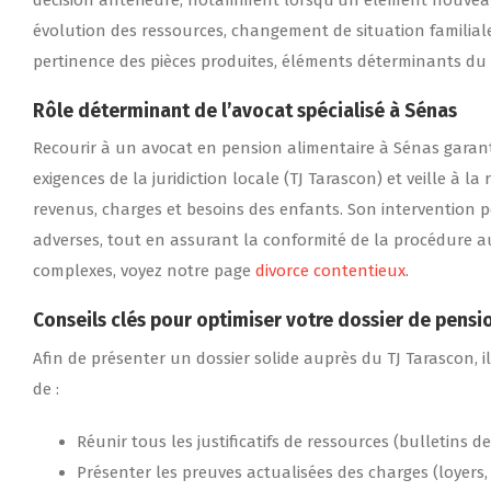
décision antérieure, notamment lorsqu’un élément nouveau mo
évolution des ressources, changement de situation familiale, 
pertinence des pièces produites, éléments déterminants du
Rôle déterminant de l’avocat spécialisé à Sénas
Recourir à un avocat en pension alimentaire à Sénas garanti
exigences de la juridiction locale (TJ Tarascon) et veille à l
revenus, charges et besoins des enfants. Son intervention pe
adverses, tout en assurant la conformité de la procédure au
complexes, voyez notre page
divorce contentieux
.
Conseils clés pour optimiser votre dossier de pensi
Afin de présenter un dossier solide auprès du TJ Tarascon, 
de :
Réunir tous les justificatifs de ressources (bulletins de 
Présenter les preuves actualisées des charges (loyers, c