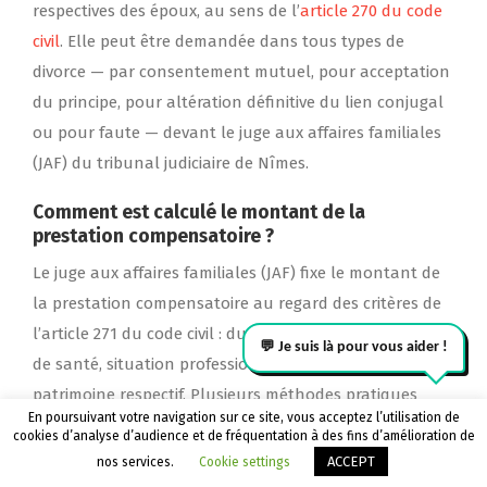
respectives des époux, au sens de l’
article 270 du code
civil
. Elle peut être demandée dans tous types de
divorce — par consentement mutuel, pour acceptation
du principe, pour altération définitive du lien conjugal
ou pour faute — devant le juge aux affaires familiales
(JAF) du tribunal judiciaire de Nîmes.
Comment est calculé le montant de la
prestation compensatoire ?
Le juge aux affaires familiales (JAF) fixe le montant de
la prestation compensatoire au regard des critères de
l’article 271 du code civil : durée du mariage, âge, état
de santé, situation professionnelle, droits à la retraite,
patrimoine respectif. Plusieurs méthodes pratiques
En poursuivant votre navigation sur ce site, vous acceptez l’utilisation de
coexistent (tiers des revenus, méthode Martin Saint-
cookies d’analyse d’audience et de fréquentation à des fins d’amélioration de
Appeler le cabinet
Être rappelé
Léon, méthode 20 % × durée), mais aucune n’est
ACCEPT
nos services.
Cookie settings
obligatoire. La décision reste à l’appréciation