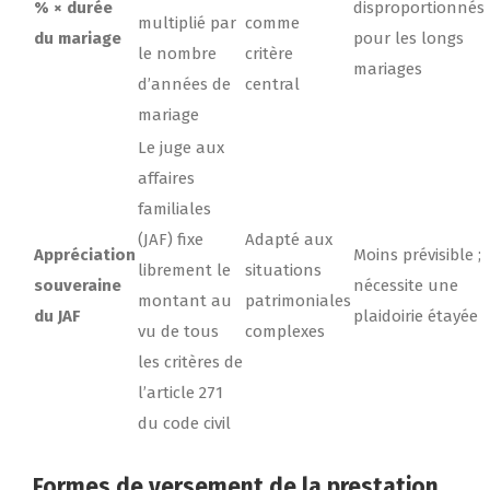
% × durée
disproportionnés
multiplié par
comme
du mariage
pour les longs
le nombre
critère
mariages
d’années de
central
mariage
Le juge aux
affaires
familiales
(JAF) fixe
Adapté aux
Appréciation
Moins prévisible ;
librement le
situations
souveraine
nécessite une
montant au
patrimoniales
du JAF
plaidoirie étayée
vu de tous
complexes
les critères de
l’article 271
du code civil
Formes de versement de la prestation