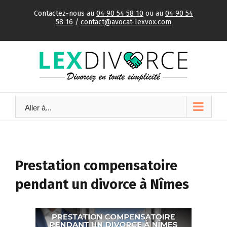
Skip
Contactez-nous au
04 90 54 58 10
ou au
04 90 54
to
58 16
/
contact@avocat-lexvox.com
content
Aller à...
Prestation compensatoire
pendant un divorce à Nîmes