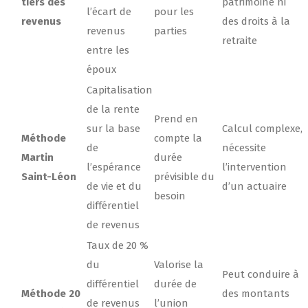
tiers des
patrimoine ni
l’écart de
pour les
revenus
des droits à la
revenus
parties
retraite
entre les
époux
Capitalisation
de la rente
Prend en
sur la base
Calcul complexe,
Méthode
compte la
de
nécessite
Martin
durée
l’espérance
l’intervention
Saint-Léon
prévisible du
de vie et du
d’un actuaire
besoin
différentiel
de revenus
Taux de 20 %
du
Valorise la
Peut conduire à
différentiel
durée de
Méthode 20
des montants
de revenus
l’union