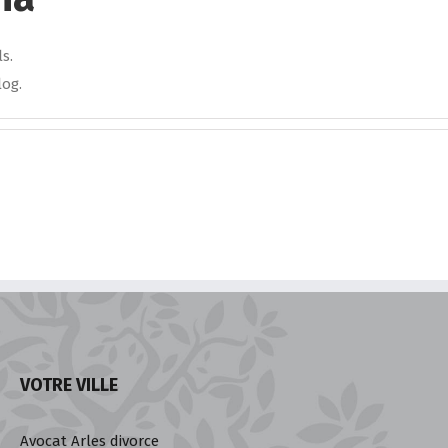
s.
log.
VOTRE VILLE
Avocat Arles divorce