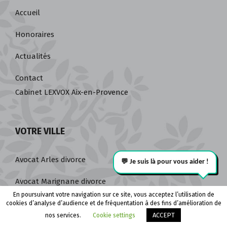
LEXVOX DIVORCE
Accueil
Honoraires
Actualités
Contact
Cabinet LEXVOX Aix-en-Provence
VOTRE VILLE
Avocat Arles divorce
En poursuivant votre navigation sur ce site, vous acceptez l’utilisation de
cookies d’analyse d’audience et de fréquentation à des fins d’amélioration de
Appeler le cabinet
Être rappelé
ACCEPT
nos services.
Cookie settings
Avocat Marignane divorce