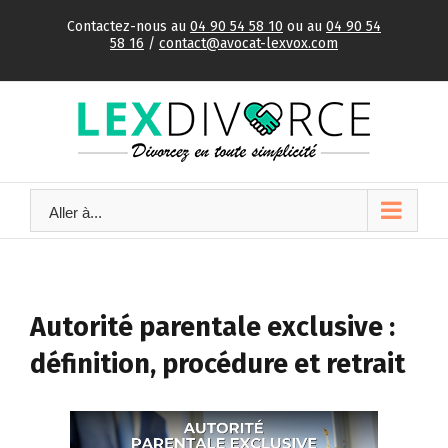
Skip
Contactez-nous au
04 90 54 58 10
ou au
04 90 54
to
58 16
/
contact@avocat-lexvox.com
content
Aller à...
Autorité parentale exclusive :
définition, procédure et retrait