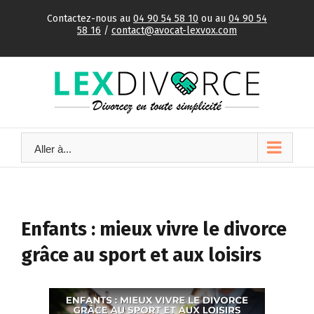
Skip
Contactez-nous au
04 90 54 58 10
ou au
04 90 54
to
58 16
/
contact@avocat-lexvox.com
content
Aller à...
Enfants : mieux vivre le divorce
grâce au sport et aux loisirs