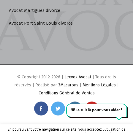
Avocat Martigues divorce
Avocat Port Saint Louis divorce
© Copyright 2012-2026 |
Lexvox Avocat
| Tous droits
réservés | Réalisé par
3Macarons
|
Mentions Légales
|
Conditions Général de Ventes
facebook
twitter
instagram
youtube
💬 Je suis là pour vous aider !
En poursuivant votre navigation sur ce site, vous acceptez l’utilisation de