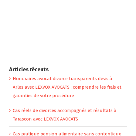
finissent en divorce :
: fraude fiscale ?
dead living room
octobre 16th, 2024
octobre 28th, 2024
CAF séparation sans
divorce
septembre 8th, 2024
Articles récents
Honoraires avocat divorce transparents devis à
Arles avec LEXVOX AVOCATS : comprendre les frais et
garanties de votre procédure
Avocat divorce
Cas réels de divorces accompagnés et résultats à
Marseille​
Tarascon avec LEXVOX AVOCATS
février 23rd, 2025