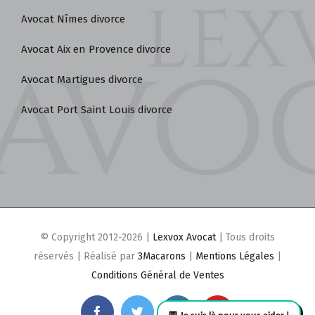
Avocat Istres divorce
Avocat Nîmes divorce
Avocat Aix en Provence divorce
Avocat Martigues divorce
Avocat Port Saint Louis divorce
© Copyright 2012-2026 |
Lexvox Avocat
| Tous droits
réservés | Réalisé par
3Macarons
|
Mentions Légales
|
Conditions Général de Ventes