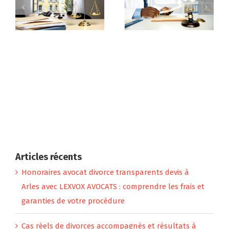
Pervers narcissique
Pervers narcissique
femme
couple
août 28th, 2023
mai 21st, 2023
Test pervers
narcissique
mai 21st, 2023
Le pervers narcissique
et l’argent
août 29th, 2023
Articles récents
Honoraires avocat divorce transparents devis à
Arles avec LEXVOX AVOCATS : comprendre les frais et
garanties de votre procédure