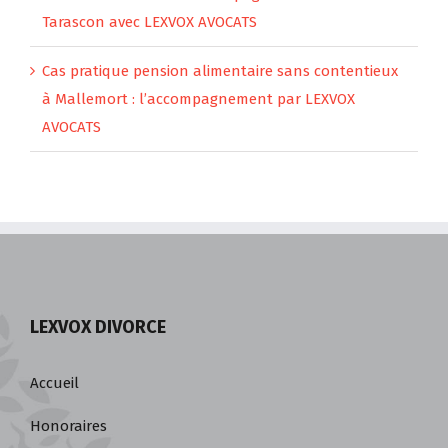
Cas réels de divorces accompagnés et résultats à
Tarascon avec LEXVOX AVOCATS
Cas pratique pension alimentaire sans contentieux
à Mallemort : l’accompagnement par LEXVOX
AVOCATS
LEXVOX DIVORCE
Accueil