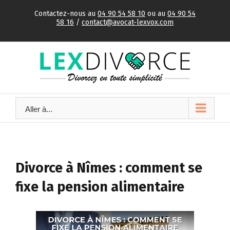
Skip
Contactez-nous au
04 90 54 58 10
ou au
04 90 54
to
58 16
/
contact@avocat-lexvox.com
content
Aller à...
Divorce à Nîmes : comment se
fixe la pension alimentaire