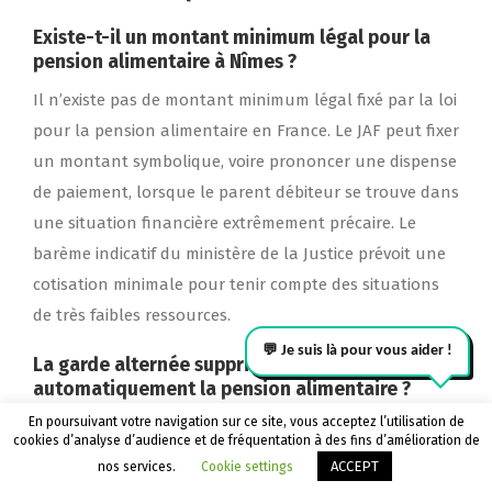
Existe-t-il un montant minimum légal pour la
pension alimentaire à Nîmes ?
Il n’existe pas de montant minimum légal fixé par la loi
pour la pension alimentaire en France. Le JAF peut fixer
un montant symbolique, voire prononcer une dispense
de paiement, lorsque le parent débiteur se trouve dans
une situation financière extrêmement précaire. Le
barème indicatif du ministère de la Justice prévoit une
cotisation minimale pour tenir compte des situations
de très faibles ressources.
La garde alternée supprime-t-elle
automatiquement la pension alimentaire ?
En poursuivant votre navigation sur ce site, vous acceptez l’utilisation de
Non. La résidence alternée ne supprime pas
cookies d’analyse d’audience et de fréquentation à des fins d’amélioration de
Appeler le cabinet
Être rappelé
automatiquement l’obligation de payer une pension
ACCEPT
nos services.
Cookie settings
alimentaire. Lorsque les revenus des deux parents