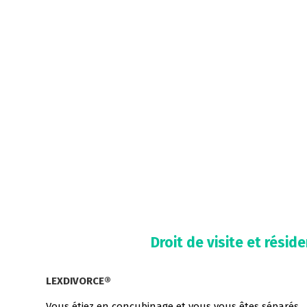
Droit de visite et résid
LEXDIVORCE®
Vous étiez en concubinage et vous vous êtes séparés.