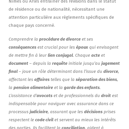
Nîmes ou Arles entraîner des révisions dans le statut
de résidence ou de nationalité, nécessitant une
attention particulière aux règlements spécifiques de
chaque pays concerné.
Comprendre la
procédure de divorce
et ses
conséquences
est crucial pour les
époux
qui envisagent
de mettre fin à leur
lien conjugal
. Chaque
acte
et
document
– depuis la
requête
initiale jusqu’au
jugement
final
– joue un rôle déterminant dans l’issue du
divorce
,
affectant les
affaires
telles que la
séparation des biens
,
la
pension alimentaire
et la
garde des enfants
.
L’assistance d’
avocats
et de professionnels du
droit
est
indispensable pour naviguer avec assurance dans ce
processus
judiciaire
, assurant que les
décisions
prises
respectent le
code civil
et servent au mieux les intérêts
des parties. Ils facilitent la
conciliation
, aident à