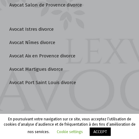
Avocat Marignane divorce
Avocat Vitrolles divorce
Avocat Salon de Provence divorce
Avocat Istres divorce
Avocat Nîmes divorce
Avocat Aix en Provence divorce
Avocat Martigues divorce
Avocat Port Saint Louis divorce
En poursuivant votre navigation sur ce site, vous acceptez l’utilisation de
cookies d’analyse d’audience et de fréquentation à des fins d’amélioration de
Appeler le cabinet
Être rappelé
ACCEPT
nos services.
Cookie settings