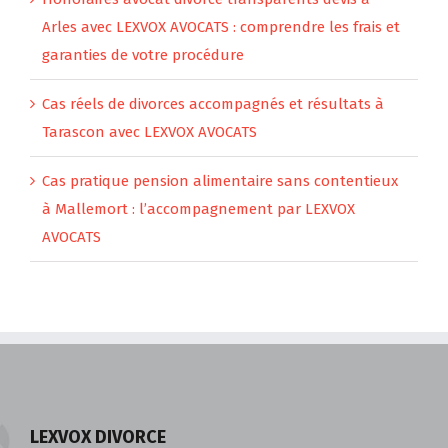
Articles récents
Honoraires avocat divorce transparents devis à
Arles avec LEXVOX AVOCATS : comprendre les frais et
garanties de votre procédure
Cas réels de divorces accompagnés et résultats à
Tarascon avec LEXVOX AVOCATS
Cas pratique pension alimentaire sans contentieux
à Mallemort : l’accompagnement par LEXVOX
AVOCATS