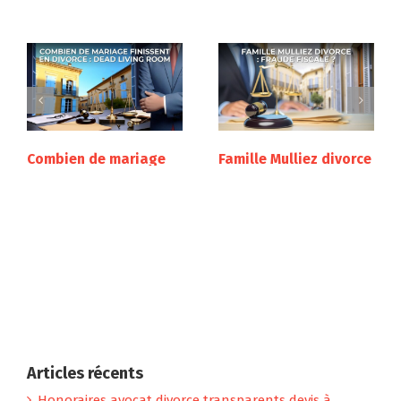
Famille Mulliez divorce
CAF séparation sans
: fraude fiscale ?
divorce
octobre 16th, 2024
septembre 8th, 2024
Avis divorce en ligne
septembre 7th, 2024
Avocat divorce
Marseille​
février 23rd, 2025